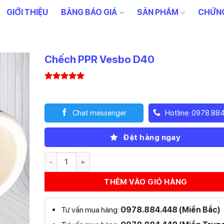
GIỚI THIỆU
BẢNG BÁO GIÁ
SẢN PHẨM
CHỨNG
Chếch PPR Vesbo D40
5.00
1
trên 5
32.700
₫
dựa trên
đánh giá
Chat messenger
Hotline: 0978.88
Đặt hàng ngay
Chếch PPR Vesbo D40 số lượng
THÊM VÀO GIỎ HÀNG
Tư vấn mua hàng:
0978.884.448 (Miền Bắc)