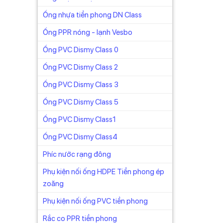
Ống nhựa tiền phong DN Class
Ống PPR nóng - lạnh Vesbo
Ống PVC Dismy Class 0
Ống PVC Dismy Class 2
Ống PVC Dismy Class 3
Ống PVC Dismy Class 5
Ống PVC Dismy Class1
Ống PVC Dismy Class4
Phíc nước rạng đông
Phụ kiện nối ống HDPE Tiền phong ép
zoăng
Phụ kiện nối ống PVC tiền phong
Rắc co PPR tiền phong