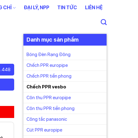
 CHỈ
ĐẠI LÝ, NPP
TIN TỨC
LIÊN HỆ
Danh mục sản phẩm
Bóng Đèn Rạng Đông
Chếch PPR europipe
4.448
Chếch PPR tiền phong
Chếch PPR vesbo
Côn thu PPR europipe
Côn thu PPR tiền phong
Công tắc panasonic
Cút PPR europipe