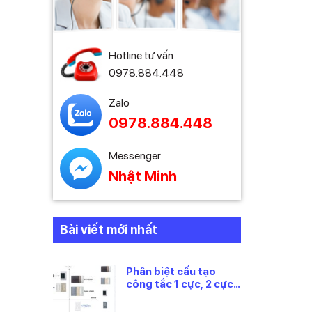
Hotline tư vấn
0978.884.448
Zalo
0978.884.448
Messenger
Nhật Minh
Bài viết mới nhất
Phân biệt cấu tạo
công tắc 1 cực, 2 cực
và 3 cực Panasonic