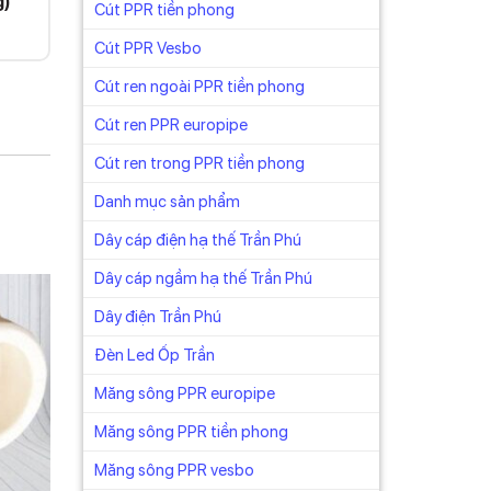
g)
Cút PPR tiền phong
Cút PPR Vesbo
Cút ren ngoài PPR tiền phong
Cút ren PPR europipe
Cút ren trong PPR tiền phong
Danh mục sản phẩm
Dây cáp điện hạ thế Trần Phú
Dây cáp ngầm hạ thế Trần Phú
Dây điện Trần Phú
Đèn Led Ốp Trần
Măng sông PPR europipe
Măng sông PPR tiền phong
Măng sông PPR vesbo