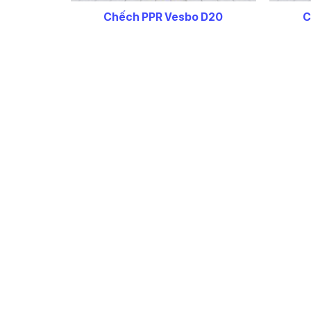
Chếch PPR Vesbo D20
C
6.900
₫