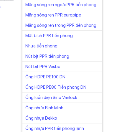
Măng sông ren ngoài PPR tiền phong
0
Măng sông ren PPR europipe
Măng sông ren trong PPR tiền phong
Mặt bích PPR tiền phong
Nhựa tiền phong
Nút bịt PPR tiền phong
Nút bịt PPR Vesbo
Ống HDPE PE100 DN
Ống HDPE PE80 Tiền phong DN
Ống luồn điện Sino Vanlock
Ống nhựa Bình Minh
Ống nhựa Dekko
Ống nhựa PPR tiền phong lạnh