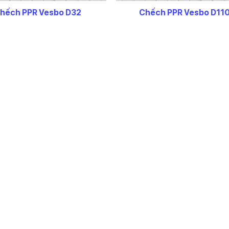
hếch PPR Vesbo D32
Chếch PPR Vesbo D11
16.900
₫
457.000
₫