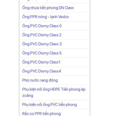
Ống nhựa tiền phong DN Class
Ống PPR nóng - lạnh Vesbo
Ống PVC Dismy Class 0
Ống PVC Dismy Class 2
 chính
là cao
Ống PVC Dismy Class 3
Ống PVC Dismy Class 5
Ống PVC Dismy Class1
Ống PVC Dismy Class4
ên
Phíc nước rạng đông
ây.
Phụ kiện nối ống HDPE Tiền phong ép
zoăng
Phụ kiện nối ống PVC tiền phong
Rắc co PPR tiền phong