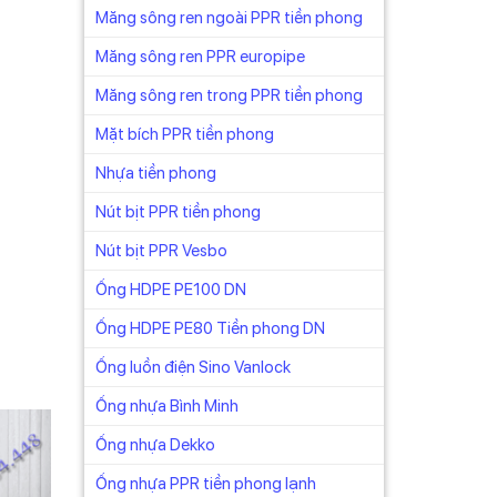
Măng sông ren ngoài PPR tiền phong
Măng sông ren PPR europipe
Măng sông ren trong PPR tiền phong
Mặt bích PPR tiền phong
Nhựa tiền phong
Nút bịt PPR tiền phong
Nút bịt PPR Vesbo
Ống HDPE PE100 DN
Ống HDPE PE80 Tiền phong DN
Ống luồn điện Sino Vanlock
Ống nhựa Bình Minh
Ống nhựa Dekko
Ống nhựa PPR tiền phong lạnh