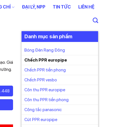
 CHỈ
ĐẠI LÝ, NPP
TIN TỨC
LIÊN HỆ
Danh mục sản phẩm
Bóng Đèn Rạng Đông
Chếch PPR europipe
ạo. Giá
trường.
Chếch PPR tiền phong
Chếch PPR vesbo
Côn thu PPR europipe
4.448
Côn thu PPR tiền phong
Công tắc panasonic
Cút PPR europipe