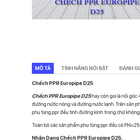
MÔ TẢ
TÍNH NĂNG NỔI BẬT
ĐÁNH GIÁ
Chếch PPR Europipe D25
Chếch PPR Europipe D25
hay còn gọi là nối góc 
đường nước nóng và đường nước lạnh. Trên sản phẩ
phụ tùng ppr đều tính đường kính trong chứ không 
Toàn bộ các sản phẩm phụ tùng ppr đều có PN=25
Nhận Dạng Chếch PPR Europipe D25.