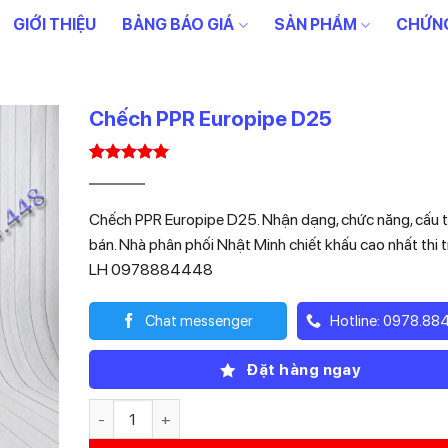
GIỚI THIỆU
BẢNG BÁO GIÁ
SẢN PHẨM
CHỨNG
Chếch PPR Europipe D25
5.00
1
trên 5
Giá
Giá
8.100
2.916
₫
₫
dựa trên
gốc
hiện
đánh giá
Chếch PPR Europipe D25. Nhận dạng, chức năng, cấu t
là:
tại
bán. Nhà phân phối Nhật Minh chiết khấu cao nhất thi 
8.100₫.
là:
LH 0978884448
2.916₫.
Chat messenger
Hotline: 0978.88
Đặt hàng ngay
Chếch PPR Europipe D25 số lượng