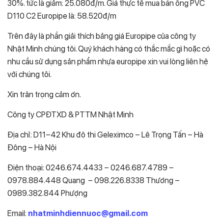
30%. tức là giảm: 25.080đ/m. Giá thực tế mua bán ống PVC
D110 C2 Europipe là: 58.520đ/m
Trên đây là phần giải thích bảng giá Europipe của công ty
Nhật Minh chúng tôi. Quý khách hàng có thắc mắc gì hoặc có
nhu cầu sử dụng sản phẩm nhựa europipe xin vui lòng liên hệ
với chúng tôi.
Xin trân trọng cảm ơn.
Công ty CPĐTXD & PTTM Nhật Minh
Địa chỉ: D11–42 Khu đô thi Geleximco – Lê Trọng Tấn – Hà
Đông – Hà Nội
Điện thoại: 0246.674.4433 – 0246.687.4789 –
0978.884.448 Quang – 098.226.8338 Thương –
0989.382.844 Phượng
Email:
nhatminhdiennuoc@gmail.com