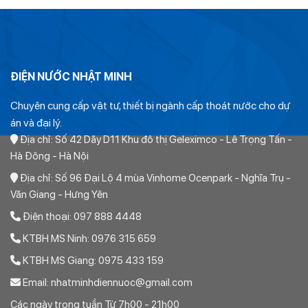
ĐIỆN NƯỚC NHẬT MINH
Chuyên cung cấp vật tư, thiết bị ngành cấp thoát nước cho dự
án và đại lý.
Địa chỉ: Số 42 Dãy D11 Khu đô thị Geleximco - Lê Trọng Tấn -
Hà Đông - Hà Nội
Địa chỉ: Số 96 Đại Lộ 4 mùa Vinhome Ocenpark - Nghĩa Trụ -
Văn Giang - Hưng Yên
Điện thoại: 097 888 4448
KTBH MS Ninh: 0976 315 659
KTBH MS Giang: 0975 433 159
Email: nhatminhdiennuoc@gmail.com
Các ngày trong tuần Từ 7h00 - 21h00