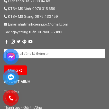
Điện thoại: 097 888 4448
KTBH MS Ninh: 0976 315 659
KTBH MS Giang: 0975 433 159
Email: nhatminhdiennuoc@gmail.com
Các ngày trong tuần Từ 7h00 - 21h00
VỀ NHẬT MINH
Giới thiệu
Lĩnh vực
Thành tựu - Giải thưởng