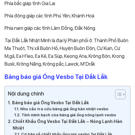
Phía bắc giáp tỉnh Gia Lai
Phía đông giáp các tỉnh Phú Yên, Khánh Hoà
Phía nam giáp các tỉnh Lâm Đồng, Đắk Nông
Tại Đắk Lắk Nhật Minh là đại lý Phân phối ở: Thành Phố Buôn
Ma Thuột, Thị xã Buôn Hồ, Huyện Buôn Đôn, Cư Kuin, Cư
M;gả, Ea H’leo, Ea Kẻ, Ea Súp, Keong Ana, Krông Bôn, Krong
Busk, Krông Năng, Krông pắc, Lawck, M’Drắk
Bảng báo giá Ống Vesbo Tại Đắk Lắk
Nội dung chính
Bảng báo giá Ống Vesbo Tại Đắk Lắk
Nhu cầu tra cứu bảng giá ống hàn nhiệt vesbo
Tính minh bạch của bảng giá ống nóng lạnh vesbo
Chiết Khấu Ống Vesbo Tại Đắk Lắk – Nóng Lạnh Hàn
Nhiệt
Cơ bản về chiết khấu ống ppr vesbo Tại Đắk Lắk