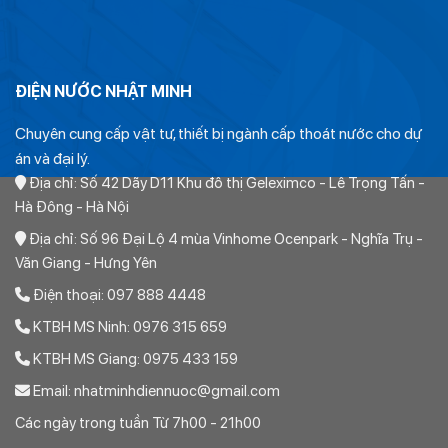
ĐIỆN NƯỚC NHẬT MINH
Chuyên cung cấp vật tư, thiết bị ngành cấp thoát nước cho dự
án và đại lý.
Địa chỉ: Số 42 Dãy D11 Khu đô thị Geleximco - Lê Trọng Tấn -
Hà Đông - Hà Nội
Địa chỉ: Số 96 Đại Lộ 4 mùa Vinhome Ocenpark - Nghĩa Trụ -
Văn Giang - Hưng Yên
Điện thoại: 097 888 4448
KTBH MS Ninh: 0976 315 659
KTBH MS Giang: 0975 433 159
Email: nhatminhdiennuoc@gmail.com
Các ngày trong tuần Từ 7h00 - 21h00