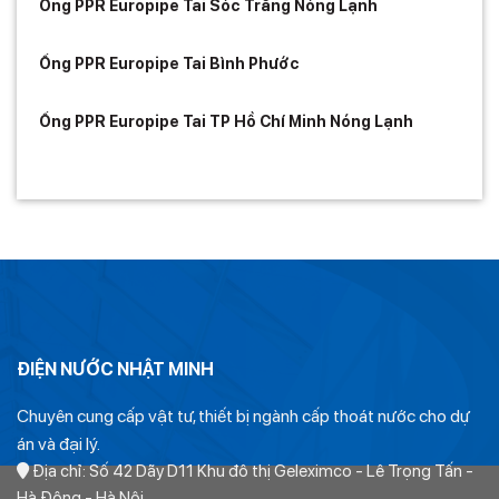
Ống PPR Europipe Tai Sóc Trăng Nóng Lạnh
Ống PPR Europipe Tai Bình Phước
Ống PPR Europipe Tai TP Hồ Chí Minh Nóng Lạnh
ĐIỆN NƯỚC NHẬT MINH
Chuyên cung cấp vật tư, thiết bị ngành cấp thoát nước cho dự
án và đại lý.
Địa chỉ: Số 42 Dãy D11 Khu đô thị Geleximco - Lê Trọng Tấn -
Hà Đông - Hà Nội