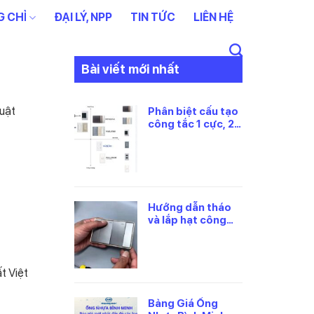
 CHỈ
ĐẠI LÝ, NPP
TIN TỨC
LIÊN HỆ
Bài viết mới nhất
huật
Phân biệt cấu tạo
công tắc 1 cực, 2
cực và 3 cực
Panasonic
Hướng dẫn tháo
và lắp hạt công
tắc panasonic
đúng cách
t Việt
Bảng Giá Ống