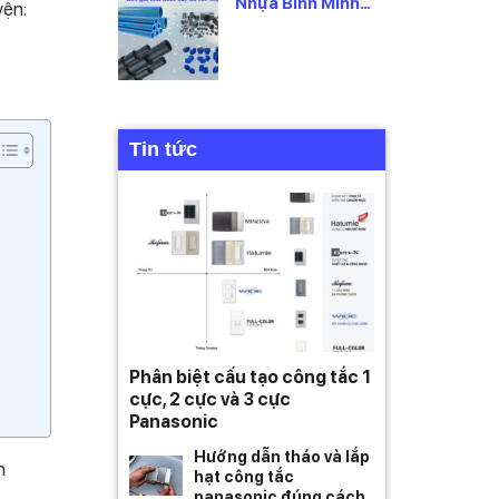
Nhựa Bình Minh
yện:
2026 Mới Nhất,
Theo Từng Loại
Tin tức
Phân biệt cấu tạo công tắc 1
cực, 2 cực và 3 cực
Panasonic
Hướng dẫn tháo và lắp
n
hạt công tắc
panasonic đúng cách