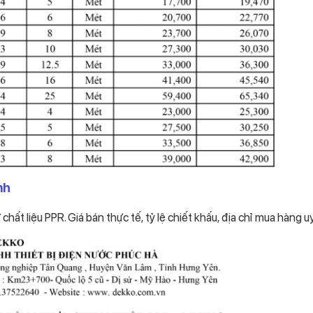
nh
ất liệu PPR. Giá bán thực tế, tỷ lệ chiết khấu, địa chỉ mua hàng uy