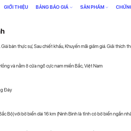
GIỚI THIỆU
BẢNG BÁO GIÁ
SẢN PHẨM
CHỨNG
nh
 Giá bán thực sự, Sau chiết khấu, Khuyến mãi giảm giá. Giải thích t
Hồng và nằm ở cửa ngõ cực nam miền Bắc, Việt Nam
ng Đáy
c Bộ)với bờ biển dài 16 km (Ninh Bình là tỉnh có bờ biển ngắn nhấ