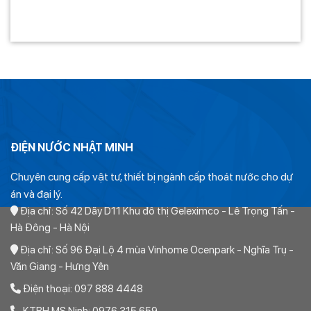
ĐIỆN NƯỚC NHẬT MINH
Chuyên cung cấp vật tư, thiết bị ngành cấp thoát nước cho dự
án và đại lý.
Địa chỉ: Số 42 Dãy D11 Khu đô thị Geleximco - Lê Trọng Tấn -
Hà Đông - Hà Nội
Địa chỉ: Số 96 Đại Lộ 4 mùa Vinhome Ocenpark - Nghĩa Trụ -
Văn Giang - Hưng Yên
Điện thoại: 097 888 4448
KTBH MS Ninh: 0976 315 659