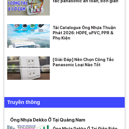
tắc panasonic an toàn, đơn giản
Tải Catalogue Ống Nhựa Thuận
Phát 2026: HDPE, uPVC, PPR &
Phụ Kiện
[Giải Đáp] Nên Chọn Công Tắc
Panasonic Loại Nào Tốt
Truyền thông
Ống Nhựa Dekko Ở Tại Quảng Nam
Ống Nhựa Dekko Ở Tại Điện Biên