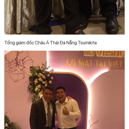
Tổng giám đốc Châu Á Thái Đà Nẵng Tsumikita