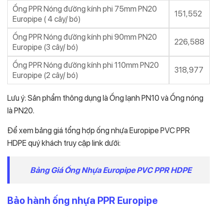
Ống PPR Nóng đường kính phi 75mm PN20
151,552
Europipe ( 4 cây/ bó)
Ống PPR Nóng đường kính phi 90mm PN20
226,588
Europipe (3 cây/ bó)
Ống PPR Nóng đường kính phi 110mm PN20
318,977
Europipe (2 cây/ bó)
Lưu ý: Sản phẩm thông dụng là Ống lạnh PN10 và Ống nóng
là PN20.
Để xem bảng giá tổng hợp ống nhựa Europipe PVC PPR
HDPE quý khách truy cập link dưới:
Bảng Giá Ống Nhựa Europipe PVC PPR HDPE
Bảo hành ống nhựa PPR Europipe