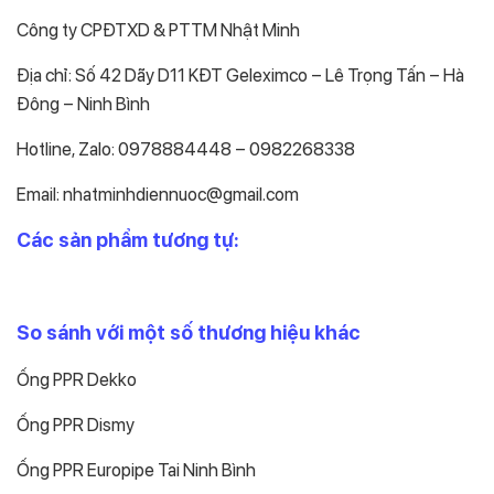
Công ty CPĐTXD & PTTM Nhật Minh
Địa chỉ: Số 42 Dãy D11 KĐT Geleximco – Lê Trọng Tấn – Hà
Đông – Ninh Bình
Hotline, Zalo: 0978884448 – 0982268338
Email: nhatminhdiennuoc@gmail.com
Các sản phẩm tương tự:
So sánh với một số thương hiệu khác
Ống PPR Dekko
Ống PPR Dismy
Ống PPR Europipe Tai Ninh Bình