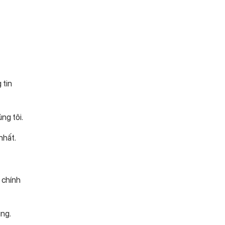
 tin
ng tôi.
nhất.
 chính
ùng.