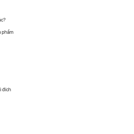
ác?
ản phẩm
ì đích