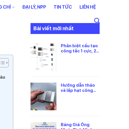
 CHỈ
ĐẠI LÝ, NPP
TIN TỨC
LIÊN HỆ
Bài viết mới nhất
Phân biệt cấu tạo
công tắc 1 cực, 2
cực và 3 cực
Panasonic
Tàu
Hướng dẫn tháo
và lắp hạt công
tắc panasonic
đúng cách
Bảng Giá Ống