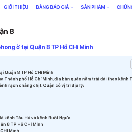
GIỚI THIỆU
BẢNG BÁO GIÁ
SẢN PHẨM
CHỨNG
ận 8
phong ở tại Quận 8 TP Hồ CHí Minh
tại Quận 8 TP Hồ CHí Minh
a Thành phố Hồ Chí Minh, địa bàn quận nằm trải dài theo kênh 
nh rạch chằng chịt. Quận có vị trí địa lý:
 là kênh Tàu Hủ và kênh Ruột Ngựa.
Quận 8 TP Hồ CHí Minh
 CHí Minh