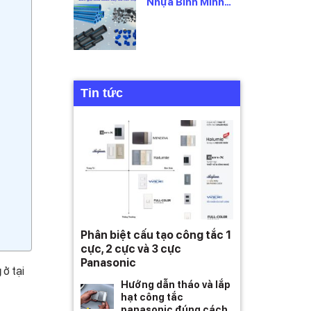
Nhựa Bình Minh
2026 Mới Nhất,
Theo Từng Loại
Tin tức
Phân biệt cấu tạo công tắc 1
cực, 2 cực và 3 cực
Panasonic
g
ở tại
Hướng dẫn tháo và lắp
hạt công tắc
panasonic đúng cách