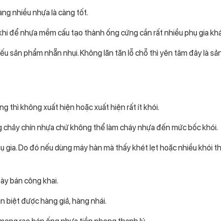
àng nhiều nhựa là càng tốt.
 khi để nhựa mềm cấu tạo thành ống cứng cần rất nhiều phụ gia kh
ếu sản phẩm nhẵn nhụi. Không lăn tăn lỗ chỗ thì yên tâm đây là s
ng thì không xuất hiện hoặc xuất hiện rất ít khói.
g chảy chín nhựa chứ không thể làm cháy nhựa đến mức bốc khói.
ụ gia. Do đó nếu dùng máy hàn mà thấy khét lẹt hoặc nhiều khói th
bày bán công khai.
n biệt được hàng giả, hàng nhái.
mạng rao bán ống nhựa tiền phong thanh lý…