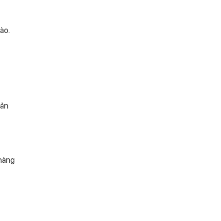
ào.
sản
 hàng