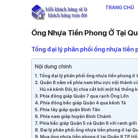
Chuyển
TRANG CHỦ
đến
nội
dung
Ống Nhựa Tiền Phong Ở Tại Qu
Tổng đại lý phân phối ống nhựa tiền 
Nội dung chính
Tổng đại lý phân phối ống nhựa tiền phong ở 
Quận 8 nằm về phía nam khu vực nội thành củ
Hủ và kênh Đôi, bị chia cắt bởi một hệ thống kê
Phía đông giáp Quận 7 qua rạch Ông Lớn
Phía đông bắc giáp Quận 4 qua kênh Tẻ
Phía tây giáp quận Bình Tân
Phía nam giáp huyện Bình Chánh
Phía bắc giáp Quận 5 và Quận 6 với ranh giới
Đại lý phân phối ống nhựa tiền phong ở tại 
Mua ống nhựa tiền phong ở tại Quận 8 TP Hồ