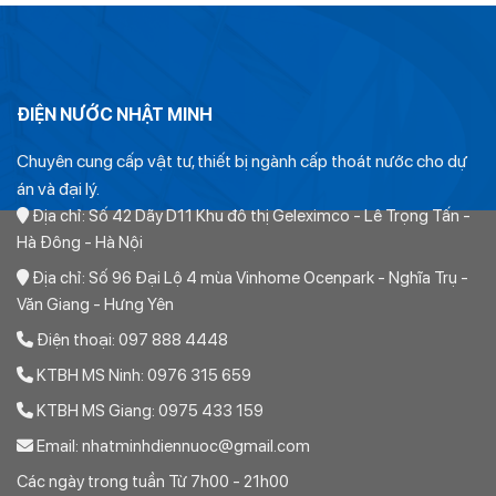
ĐIỆN NƯỚC NHẬT MINH
Chuyên cung cấp vật tư, thiết bị ngành cấp thoát nước cho dự
án và đại lý.
Địa chỉ: Số 42 Dãy D11 Khu đô thị Geleximco - Lê Trọng Tấn -
Hà Đông - Hà Nội
Địa chỉ: Số 96 Đại Lộ 4 mùa Vinhome Ocenpark - Nghĩa Trụ -
Văn Giang - Hưng Yên
Điện thoại: 097 888 4448
KTBH MS Ninh: 0976 315 659
KTBH MS Giang: 0975 433 159
Email: nhatminhdiennuoc@gmail.com
Các ngày trong tuần Từ 7h00 - 21h00