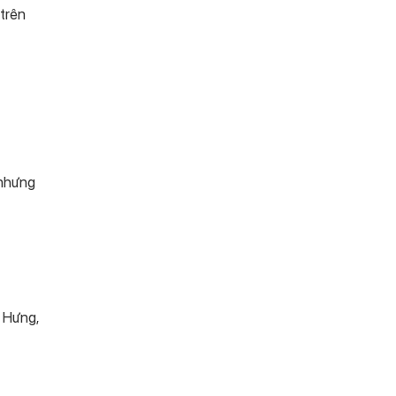
 trên
 nhưng
g Hưng,