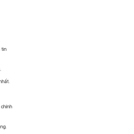
 tin
.
nhất.
 chính
ùng.