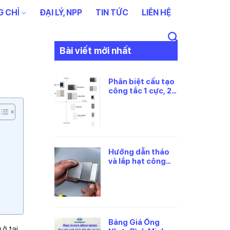
 CHỈ
ĐẠI LÝ, NPP
TIN TỨC
LIÊN HỆ
Bài viết mới nhất
Phân biệt cấu tạo
công tắc 1 cực, 2
cực và 3 cực
Panasonic
Hướng dẫn tháo
và lắp hạt công
tắc panasonic
đúng cách
Bảng Giá Ống
g
ở tại