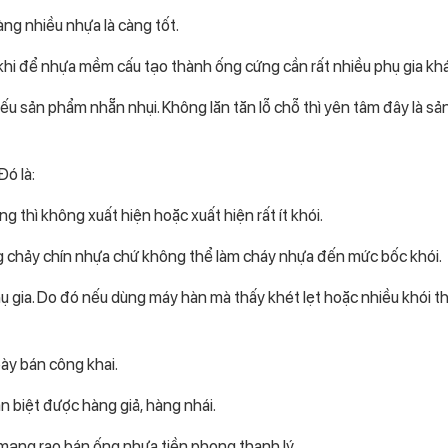
àng nhiều nhựa là càng tốt.
 khi để nhựa mềm cấu tạo thành ống cứng cần rất nhiều phụ gia kh
ếu sản phẩm nhẵn nhụi. Không lăn tăn lỗ chỗ thì yên tâm đây là s
Đó là:
ng thì không xuất hiện hoặc xuất hiện rất ít khói.
g chảy chín nhựa chứ không thể làm cháy nhựa đến mức bốc khói.
ụ gia. Do đó nếu dùng máy hàn mà thấy khét lẹt hoặc nhiều khói th
bày bán công khai.
n biệt được hàng giả, hàng nhái.
mạng rao bán ống nhựa tiền phong thanh lý…