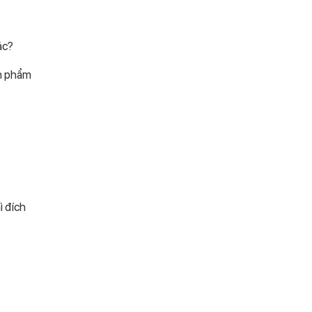
ác?
ản phẩm
ì đích