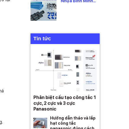
Nhựa Bình Minh
2026 Mới Nhất,
Theo Từng Loại
Tin tức
há
Phân biệt cấu tạo công tắc 1
cực, 2 cực và 3 cực
Panasonic
Hướng dẫn tháo và lắp
g.
hạt công tắc
panasonic đúng cách