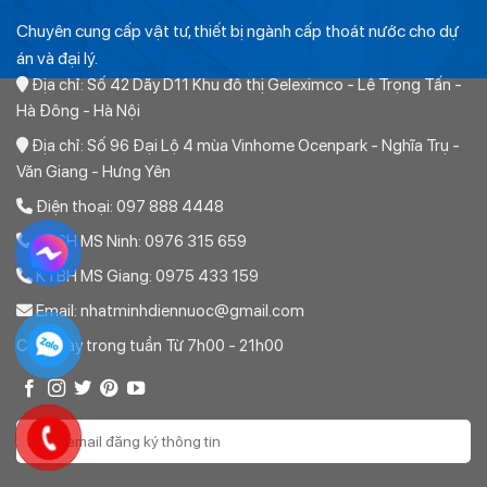
Chuyên cung cấp vật tư, thiết bị ngành cấp thoát nước cho dự
án và đại lý.
Địa chỉ: Số 42 Dãy D11 Khu đô thị Geleximco - Lê Trọng Tấn -
Hà Đông - Hà Nội
Địa chỉ: Số 96 Đại Lộ 4 mùa Vinhome Ocenpark - Nghĩa Trụ -
Văn Giang - Hưng Yên
Điện thoại: 097 888 4448
KTBH MS Ninh: 0976 315 659
KTBH MS Giang: 0975 433 159
Email: nhatminhdiennuoc@gmail.com
Các ngày trong tuần Từ 7h00 - 21h00