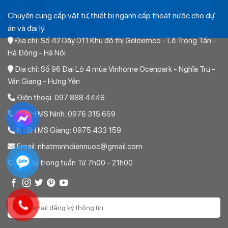
Chuyên cung cấp vật tư, thiết bị ngành cấp thoát nước cho dự
án và đại lý.
Địa chỉ: Số 42 Dãy D11 Khu đô thị Geleximco - Lê Trọng Tấn -
Hà Đông - Hà Nội
Địa chỉ: Số 96 Đại Lộ 4 mùa Vinhome Ocenpark - Nghĩa Trụ -
Văn Giang - Hưng Yên
Điện thoại: 097 888 4448
KTBH MS Ninh: 0976 315 659
KTBH MS Giang: 0975 433 159
Email: nhatminhdiennuoc@gmail.com
Các ngày trong tuần Từ 7h00 - 21h00