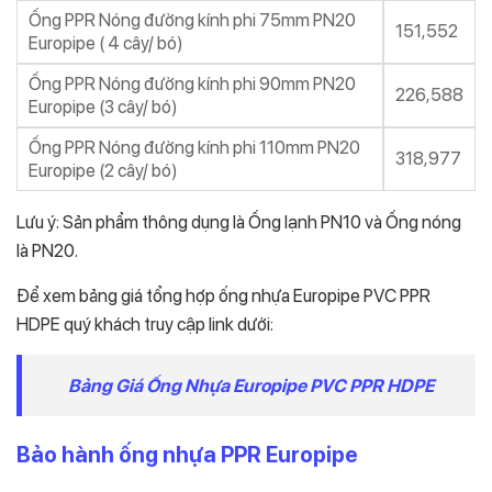
Ống PPR Nóng đường kính phi 75mm PN20
151,552
Europipe ( 4 cây/ bó)
Ống PPR Nóng đường kính phi 90mm PN20
226,588
Europipe (3 cây/ bó)
Ống PPR Nóng đường kính phi 110mm PN20
318,977
Europipe (2 cây/ bó)
Lưu ý: Sản phẩm thông dụng là Ống lạnh PN10 và Ống nóng
là PN20.
Để xem bảng giá tổng hợp ống nhựa Europipe PVC PPR
HDPE quý khách truy cập link dưới:
Bảng Giá Ống Nhựa Europipe PVC PPR HDPE
Bảo hành ống nhựa PPR Europipe