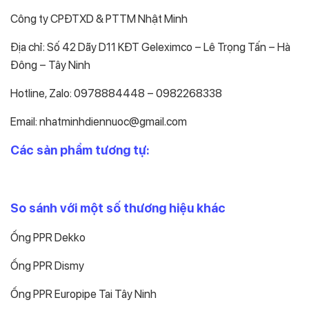
Công ty CPĐTXD & PTTM Nhật Minh
Địa chỉ: Số 42 Dãy D11 KĐT Geleximco – Lê Trọng Tấn – Hà
Đông – Tây Ninh
Hotline, Zalo: 0978884448 – 0982268338
Email: nhatminhdiennuoc@gmail.com
Các sản phẩm tương tự:
So sánh với một số thương hiệu khác
Ống PPR Dekko
Ống PPR Dismy
Ống PPR Europipe Tai Tây Ninh