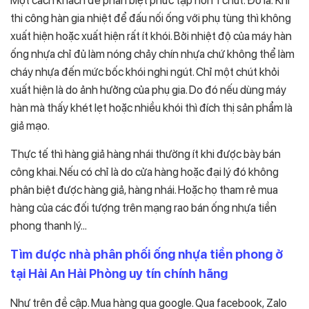
Một cách khách để phân biệt phức tạp hơn 1 chút. Đó là: Khi
thi công hàn gia nhiệt để đấu nối ống với phụ tùng thì không
xuất hiện hoặc xuất hiện rất ít khói. Bởi nhiệt độ của máy hàn
ống nhựa chỉ đủ làm nóng chảy chín nhựa chứ không thể làm
cháy nhựa đến mức bốc khói nghi ngút. Chỉ một chút khỏi
xuất hiện là do ảnh hưởng của phụ gia. Do đó nếu dùng máy
hàn mà thấy khét lẹt hoặc nhiều khói thì đích thị sản phẩm là
giả mạo.
Thực tế thì hàng giả hàng nhái thường ít khi được bày bán
công khai. Nếu có chỉ là do cửa hàng hoặc đại lý đó không
phân biệt được hàng giả, hàng nhái. Hoặc họ tham rẻ mua
hàng của các đối tượng trên mạng rao bán ống nhựa tiền
phong thanh lý…
Tìm được nhà phân phối ống nhựa tiền phong ở
tại Hải An Hải Phòng uy tín chính hãng
Như trên đề cập. Mua hàng qua google. Qua facebook, Zalo