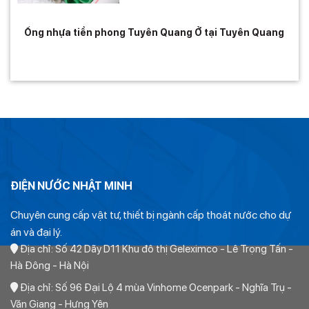
Ống nhựa tiền phong Tuyên Quang Ở tại Tuyên Quang
ĐIỆN NƯỚC NHẬT MINH
Chuyên cung cấp vật tư, thiết bị ngành cấp thoát nước cho dự
án và đại lý.
Địa chỉ: Số 42 Dãy D11 Khu đô thị Geleximco - Lê Trọng Tấn -
Hà Đông - Hà Nội
Địa chỉ: Số 96 Đại Lộ 4 mùa Vinhome Ocenpark - Nghĩa Trụ -
Văn Giang - Hưng Yên