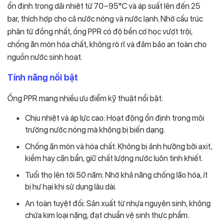
ổn định trong dải nhiệt từ 70–95°C và áp suất lên đến 25
bar, thích hợp cho cả nước nóng và nước lạnh. Nhờ cấu trúc
phân tử đồng nhất, ống PPR có độ bền cơ học vượt trội,
chống ăn mòn hóa chất, không rò rỉ và đảm bảo an toàn cho
nguồn nước sinh hoạt.
Tính năng nổi bật
Ống PPR mang nhiều ưu điểm kỹ thuật nổi bật:
Chịu nhiệt và áp lực cao: Hoạt động ổn định trong môi
trường nước nóng mà không bị biến dạng.
Chống ăn mòn và hóa chất: Không bị ảnh hưởng bởi axit,
kiềm hay cặn bẩn, giữ chất lượng nước luôn tinh khiết.
Tuổi thọ lên tới 50 năm: Nhờ khả năng chống lão hóa, ít
bị hư hại khi sử dụng lâu dài.
An toàn tuyệt đối: Sản xuất từ nhựa nguyên sinh, không
chứa kim loại nặng, đạt chuẩn vệ sinh thực phẩm.