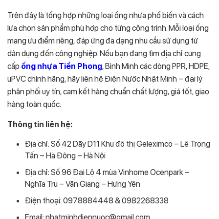
Trên đây là tổng hợp những loại ống nhựa phổ biến và cách
lựa chọn sản phẩm phù hợp cho từng công trình. Mỗi loại ống
mang ưu điểm riêng, đáp ứng đa dạng nhu cầu sử dụng từ
dân dụng đến công nghiệp. Nếu bạn đang tìm địa chỉ cung
cấp
ống nhựa Tiền Phong
, Bình Minh các dòng PPR, HDPE,
uPVC chính hãng, hãy liên hệ Điện Nước Nhật Minh – đại lý
phân phối uy tín, cam kết hàng chuẩn chất lượng, giá tốt, giao
hàng toàn quốc.
Thông tin liên hệ:
Địa chỉ: Số 42 Dãy D11 Khu đô thị Geleximco – Lê Trọng
Tấn – Hà Đông – Hà Nội
Địa chỉ: Số 96 Đại Lộ 4 mùa Vinhome Ocenpark –
Nghĩa Trụ – Văn Giang – Hưng Yên
Điện thoại: 0978884448 & 0982268338
Email: nhatminhdiennuoc@gmail.com