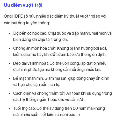
Ưu điểm vượt trội
Ống HDPE sở hữu nhiều đặc điểm kỹ thuật vượt trội so với
các loại ống truyền thống:
Độ bền cơ học cao: Chịu được va đập mạnh, mài mòn và
biến dạng khi chịu tải trọng lớn.
Chống ăn mòn hóa chất: Không bị ảnh hưởng bởi axit,
kiềm, dầu mỏ hay khí đốt, đảm bảo lưu thông ổn định.
Dẻo dai và linh hoạt: Có thể uốn cong, lắp đặt ở nhiều
địa hình phức tạp mà không cần nối ống nhiều lần.
Bề mặt nhẵn mịn: Giảm ma sát, giúp dòng chảy ổn định
và hạn chế cặn bẩn tích tụ.
Cách điện và chống thấm tốt: An toàn khi sử dụng trong
các hệ thống ngầm hoặc khu vực ẩm ướt.
Tuổi thọ cao: Có thể sử dụng trên 50 năm mà không
giảm hiệu suất, tiết kiệm chi phí bảo trì.